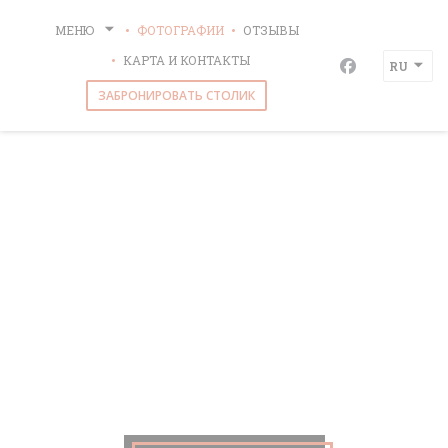
Панель управления cookies
МЕНЮ
ФОТОГРАФИИ
ОТЗЫВЫ
BLACK BULL PUB
КАРТА И КОНТАКТЫ
RU
Facebook ((о
ЗАБРОНИРОВАТЬ СТОЛИК