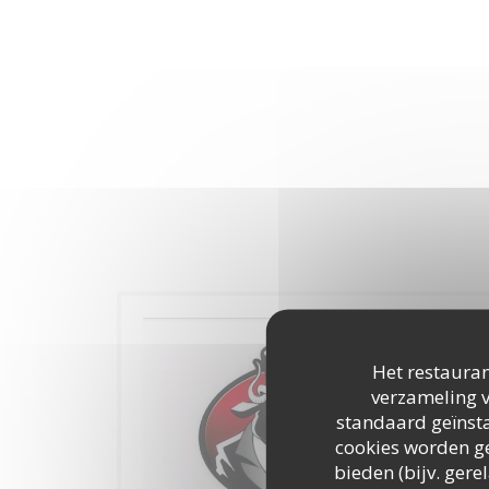
Het restauran
verzameling v
standaard geïnsta
cookies worden ge
bieden (bijv. ger