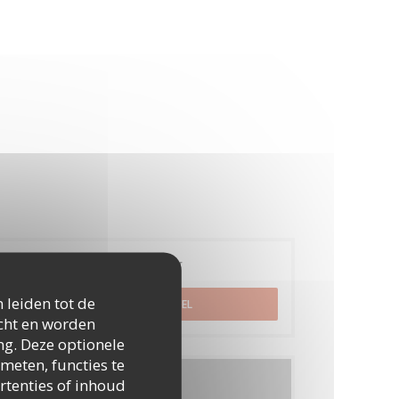
Reservering
 leiden tot de
RESERVEER EEN TAFEL
icht en worden
ng. Deze optionele
meten, functies te
Menu's
rtenties of inhoud