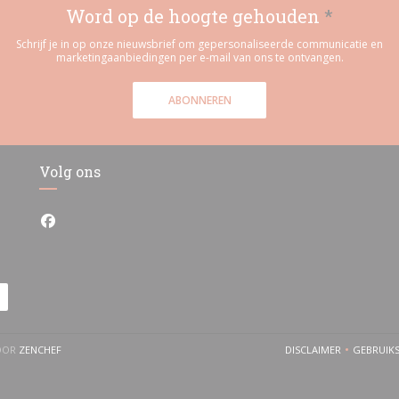
Word op de hoogte gehouden
*
Schrijf je in op onze nieuwsbrief om gepersonaliseerde communicatie en
marketingaanbiedingen per e-mail van ons te ontvangen.
ABONNEREN
Volg ons
Facebook ((opent in een nieuw venster))
((OPENT IN EEN NIEUW VENSTER))
DOOR
ZENCHEF
DISCLAIMER
GEBRUIK
((OPENT IN EEN 