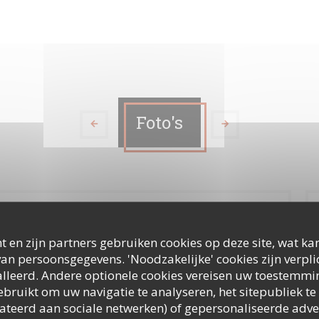
Foto's
t en zijn partners gebruiken cookies op deze site, wat kan
an persoonsgegevens. 'Noodzakelijke' cookies zijn verpl
lleerd. Andere optionele cookies vereisen uw toestemmi
bruikt om uw navigatie te analyseren, het sitepubliek te 
elateerd aan sociale netwerken) of gepersonaliseerde adve