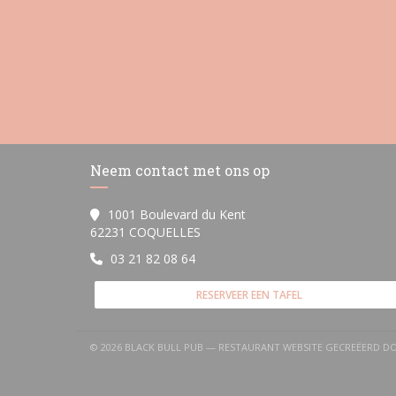
Neem contact met ons op
1001 Boulevard du Kent
((opent in een nieuw venster))
62231 COQUELLES
03 21 82 08 64
RESERVEER EEN TAFEL
© 2026 BLACK BULL PUB — RESTAURANT WEBSITE GECREËERD 