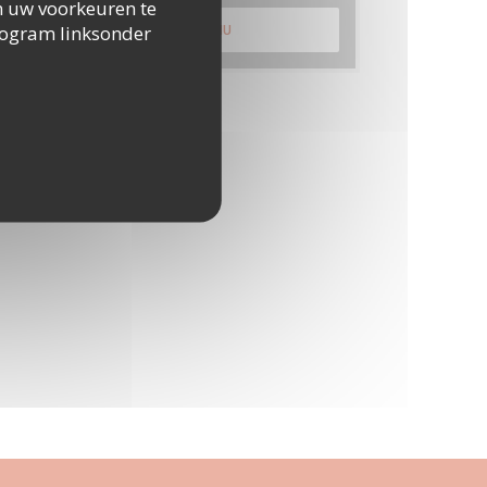
 om uw voorkeuren te
togram linksonder
ONTDEK ONS MENU