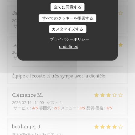
全てに同意する
Jacques
B
すべてのクッキーを拒否する
2026-07-28
- 18:00 - ゲスト 2
サービス
:
5
/5
雰囲気
:
4
/5
メニュー
:
4
/5
品質-価格
:
5
/5
カスタマイズする
プライバシーポリシー
Laura
D
undefined
2026-07-25
- 18:30 - ゲスト 6
サービス
:
5
/5
雰囲気
:
5
/5
メニュー
:
5
/5
品質-価格
:
5
/5
Équipe a l'écoute et très sympa avec la clientèle
Clémence
M
2026-07-14
- 14:00 - ゲスト 4
サービス
:
4
/5
雰囲気
:
2
/5
メニュー
:
3
/5
品質-価格
:
3
/5
boulanger
J
2026-06-30
- 12:30 - ゲスト 3