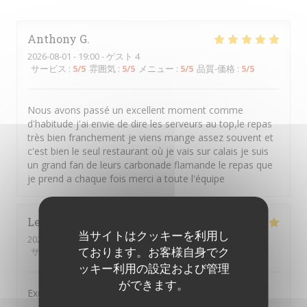
Anthony
G
2026-08-01
- 19:00 - ゲスト 4
サービス
:
5
/5
雰囲気
:
5
/5
メニュー
:
5
/5
品質-価格
:
5
/5
Nous avons passé un excellent moment comme
d'habitude j'ai envie de dire les serveurs au top,le repas
très bien franchement je viens mange assez souvent et
c'est bien le seul restaurant où je vais sur calais je suis
un grand fan de leurs carbonade flamande le repas que
je prend a chaque fois merci a toute l'équipe
Lemaitre
F
当サイトはクッキーを利用し
2026-07-31
- 20:30 - ゲスト 4
ております。お客様自身でク
サービス
:
5
/5
雰囲気
:
4
/5
メニュー
:
5
/5
品質-価格
:
4
/5
ッキー利用の設定および管理
ができます。
Excellent restaurant .très bon accueil