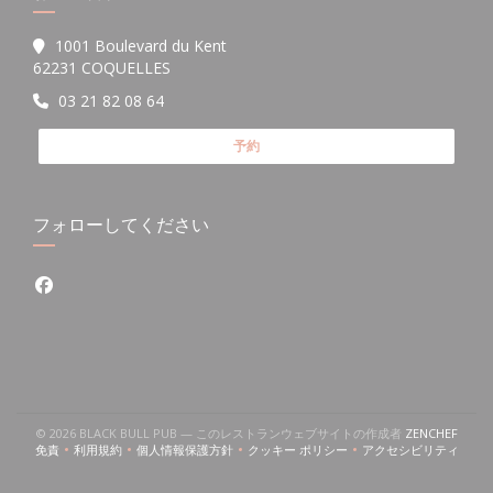
1001 Boulevard du Kent
((新しいウィンドウで開きます))
62231 COQUELLES
03 21 82 08 64
予約
フォローしてください
Facebook ((新しいウィンドウで開きます))
((新
© 2026 BLACK BULL PUB — このレストランウェブサイトの作成者
ZENCHEF
免責
利用規約
個人情報保護方針
クッキー ポリシー
アクセシビリティ
((新しいウィンドウで開きます))
((新しいウィンドウで開きます))
((新しいウィンドウで開きます))
((新しいウィンドウで開きます))
((新しいウィン