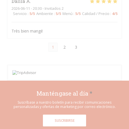
Dalila
A
2026-06-11
- 20:30 - Invitados 2
Servicio
:
5
/5
Ambiente
:
5
/5
Menú
:
5
/5
Calidad / Precio
:
4
/5
Très bien mangé
1
2
3
Manténgase al día
*
Suscríbase a nuestro boletín para recibir comunicaciones
personalizadas y ofertas de marketing por correo electrónico.
SUSCRIBIRSE