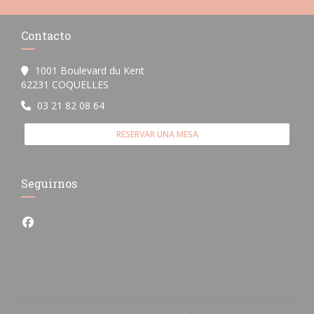
Contacto
1001 Boulevard du Kent
((abre en una nueva ventana))
62231 COQUELLES
03 21 82 08 64
RESERVAR UNA MESA
Seguirnos
Facebook ((abre en una nueva ventana))