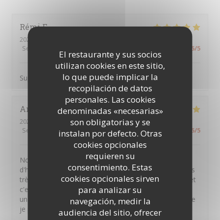
Rémi
F
2026-08-08
- 19:00 - Invitados 2
Servicio
:
5
/5
Ambiente
:
5
/5
Menú
:
5
/5
Calidad / Precio
:
5
/5
El restaurante y sus socios
utilizan cookies en este sitio,
lo que puede implicar la
Super Acceuil, Service adapté, Savoureux
recopilación de datos
personales. Las cookies
Anthony
G
denominadas «necesarias»
son obligatorias y se
2026-08-01
- 19:00 - Invitados 4
Servicio
:
5
/5
Ambiente
:
5
/5
Menú
:
5
/5
Calidad / Precio
:
5
/5
instalan por defecto. Otras
cookies opcionales
requieren su
Nous avons passé un excellent moment comme
consentimiento. Estas
d'habitude j'ai envie de dire les serveurs au top,le repas
cookies opcionales sirven
très bien franchement je viens mange assez souvent et
para analizar su
c'est bien le seul restaurant où je vais sur calais je suis
un grand fan de leurs carbonade flamande le repas que
navegación, medir la
je prend a chaque fois merci a toute l'équipe
audiencia del sitio, ofrecer