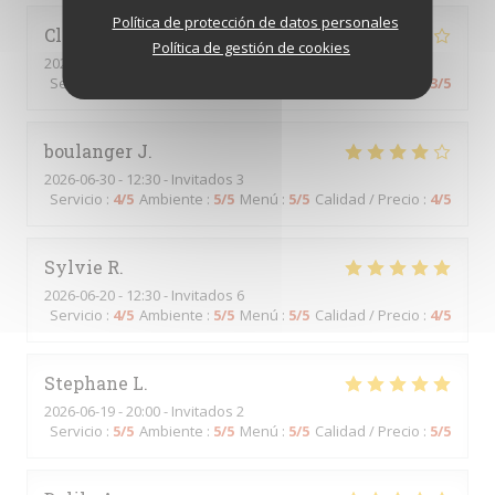
Política de protección de datos personales
Clémence
M
Política de gestión de cookies
2026-07-14
- 14:00 - Invitados 4
Servicio
:
4
/5
Ambiente
:
2
/5
Menú
:
3
/5
Calidad / Precio
:
3
/5
boulanger
J
2026-06-30
- 12:30 - Invitados 3
Servicio
:
4
/5
Ambiente
:
5
/5
Menú
:
5
/5
Calidad / Precio
:
4
/5
Sylvie
R
2026-06-20
- 12:30 - Invitados 6
Servicio
:
4
/5
Ambiente
:
5
/5
Menú
:
5
/5
Calidad / Precio
:
4
/5
Stephane
L
2026-06-19
- 20:00 - Invitados 2
Servicio
:
5
/5
Ambiente
:
5
/5
Menú
:
5
/5
Calidad / Precio
:
5
/5