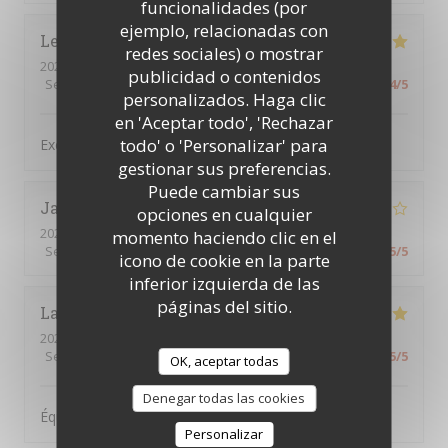
funcionalidades (por
ejemplo, relacionadas con
Lemaitre
F
redes sociales) o mostrar
2026-07-31
- 20:30 - Invitados 4
publicidad o contenidos
Servicio
:
5
/5
Ambiente
:
4
/5
Menú
:
5
/5
Calidad / Precio
:
4
/5
personalizados. Haga clic
en 'Aceptar todo', 'Rechazar
todo' o 'Personalizar' para
Excellent restaurant .très bon accueil
gestionar sus preferencias.
Puede cambiar sus
Jacques
B
opciones en cualquier
2026-07-28
- 18:00 - Invitados 2
momento haciendo clic en el
Servicio
:
5
/5
Ambiente
:
4
/5
Menú
:
4
/5
Calidad / Precio
:
5
/5
icono de cookie en la parte
inferior izquierda de las
páginas del sitio.
Laura
D
2026-07-25
- 18:30 - Invitados 6
Servicio
:
5
/5
Ambiente
:
5
/5
Menú
:
5
/5
Calidad / Precio
:
5
/5
OK, aceptar todas
Denegar todas las cookies
Équipe a l'écoute et très sympa avec la clientèle
Personalizar