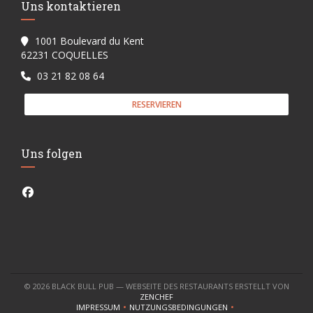
Uns kontaktieren
1001 Boulevard du Kent
((öffnet ein neues Fenster))
62231 COQUELLES
03 21 82 08 64
RESERVIEREN
Uns folgen
Facebook ((öffnet ein neues Fenster))
© 2026 BLACK BULL PUB — WEBSEITE DES RESTAURANTS ERSTELLT VON
((ÖFFNET EIN NEUES FENSTER))
ZENCHEF
IMPRESSUM
NUTZUNGSBEDINGUNGEN
((ÖFFNET EIN NEUES FENSTER))
((ÖFFNET EIN NEUES FENSTER))