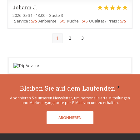
Johann
J
2026-05-31
- 13:00 - Gäste 3
Service
:
5
/5
Ambiente
:
5
/5
Küche
:
5
/5
Qualität / Preis
:
5
/5
1
2
3
Bleiben Sie auf dem Laufenden
*
Abonnieren Sie unseren Newsletter, um personalisierte Mitteilungen
und Marketingangebote per E-Mail von uns zu erhalten.
ABONNIEREN