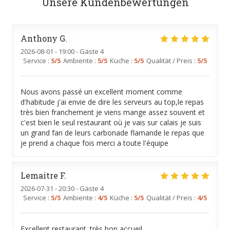
Unsere Kundenbewertungen
Anthony
G
2026-08-01
- 19:00 - Gäste 4
Service
:
5
/5
Ambiente
:
5
/5
Küche
:
5
/5
Qualität / Preis
:
5
/5
Nous avons passé un excellent moment comme
d'habitude j'ai envie de dire les serveurs au top,le repas
très bien franchement je viens mange assez souvent et
c'est bien le seul restaurant où je vais sur calais je suis
un grand fan de leurs carbonade flamande le repas que
je prend a chaque fois merci a toute l'équipe
Lemaitre
F
2026-07-31
- 20:30 - Gäste 4
Service
:
5
/5
Ambiente
:
4
/5
Küche
:
5
/5
Qualität / Preis
:
4
/5
Excellent restaurant .très bon accueil