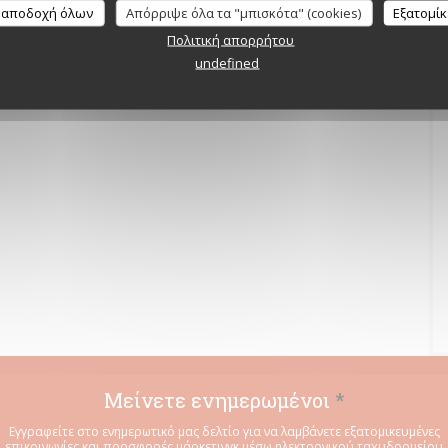
 αποδοχή όλων
Απόρριψε όλα τα "μπισκότα" (cookies)
Εξατομί
Πολιτική απορρήτου
undefined
Μείνετε ενημερωμένοι
*
Εγγραφείτε στο ενημερωτικό μας δελτίο για να λαμβάνετε εξατομικευμένες
επικοινωνίες και προσφορές μάρκετινγκ μέσω ηλεκτρονικού ταχυδρομείου