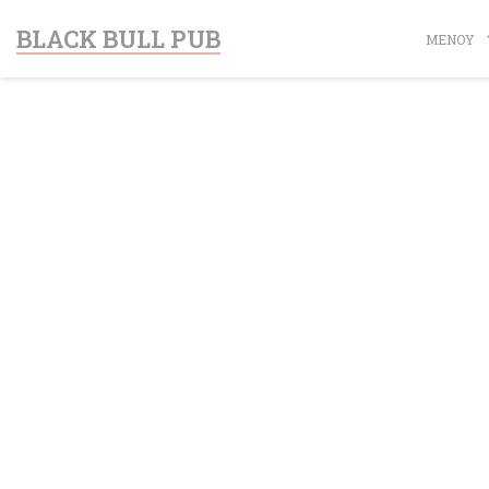
Πίνακας διαχείρισης "Μπισκότων" (Cookies)
BLACK BULL PUB
ΜΕΝΟΎ