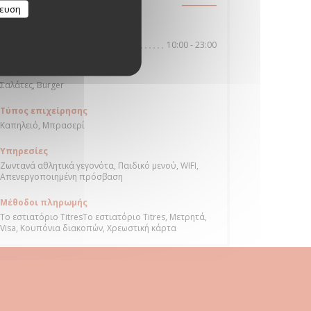
((ανοίγει σε νέο παράθυρο))
62231 COQUELLES
κευση
Ώρες λειτουργίας
10:00 - 23:00
Δ�
-
Κ�
Κουζίνα
Σαλάτες, Burger
Τύπος επιχείρησης
Καπηλειό, Μπρασερί
Υπηρεσίες
Ζωντανά αθλητικά γεγονότα, Παιδικό μενού, WIFI,
Απενεργοποιημένη πρόσβαση
Μέθοδοι πληρωμής
Το εστιατόριο TitresΤο εστιατόριο Titres, Μετρητά,
Visa, Κουπόνια διακοπών, Χρεωστική κάρτα