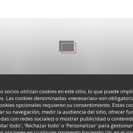
s socios utilizan cookies en este sitio, lo que puede impl
s. Las cookies denominadas «necesarias» son obligatoria
cookies opcionales requieren su consentimiento. Estas co
ar su navegación, medir la audiencia del sitio, ofrecer f
adas con redes sociales) o mostrar publicidad o contenid
ptar todo', 'Rechazar todo' o 'Personalizar' para gestionar
 opciones en cualquier momento haciendo clic en el ico