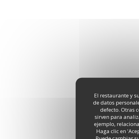
El restaurante y su
de datos personale
defecto. Otras 
sirven para analiz
ejemplo, relacion
Haga clic en 'Ace
Puede cambiar sus