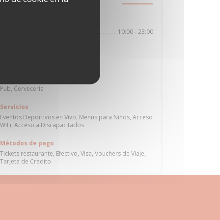
((abre en una nueva ventana))
62231 COQUELLES
Horario de apertura
10:00 - 23:00
Lun
-
Dom
Cocina
Ensaladas, hamburguesa
Tipo de negocio
Pub, Cervecería
Servicios
Eventos Deportivos en Vivo, Menus para Niños, Acceso
WiFi, Acceso a Discapacitados
Métodos de pago
Tickets restaurante, Efectivo, Visa, Vouchers de Viaje,
Tarjeta de Crédito