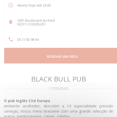
Aberto hoje até 23:00
1001 Boulevard du Kent
((abre numa nova janela))
62231 COQUELLES
03 21 82 08 64
RESERVAR UMA MESA
BLACK BULL PUB
|
COQUELLES
O pub Inglês Cité Europa
ambiente acolhedor, descobrir a 14 especialidade pressão
cervejas, nosso menu brasserie com uma grande selecção de
pratos, hambúrgueres, carnes, saladas ....