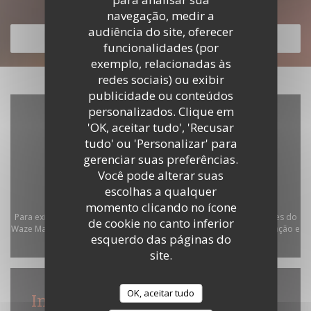
Descubra o nosso menu
navegação, medir a
audiência do site, oferecer
DESCUBRA O NOSSO MENU
funcionalidades (por
exemplo, relacionadas às
redes sociais) ou exibir
publicidade ou conteúdos
personalizados. Clique em
'OK, aceitar tudo', 'Recusar
tudo' ou 'Personalizar' para
gerenciar suas preferências.
Você pode alterar suas
escolhas a qualquer
momento clicando no ícone
Para exibir o mapa interativo do Waze, você deve aceitar os cookies do
de cookie no canto inferior
Waze Map (Google). Esses cookies podem coletar dados de navegação e
esquerdo das páginas do
localização.
Autorizar
site.
OK, aceitar tudo
Informações gerais