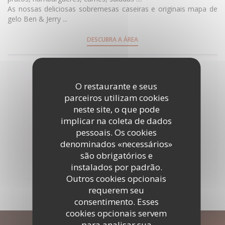
As nossas deliciosas sobremesas caseiras e originais mapa de
gelo Ben & Jerry ...
DESCUBRA A ÁREA
O restaurante e seus
parceiros utilizam cookies
neste site, o que pode
implicar na coleta de dados
pessoais. Os cookies
denominados «necessários»
são obrigatórios e
instalados por padrão.
Outros cookies opcionais
requerem seu
consentimento. Esses
cookies opcionais servem
para analisar sua