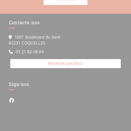
Contacte-nos
1001 Boulevard du Kent
((abre numa nova janela))
62231 COQUELLES
03 21 82 08 64
RESERVAR UMA MESA
Siga-nos
Facebook ((abre numa nova janela))